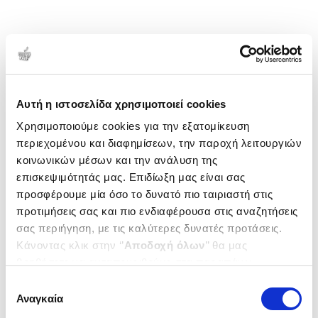
Αυτή η ιστοσελίδα χρησιμοποιεί cookies
Χρησιμοποιούμε cookies για την εξατομίκευση
περιεχομένου και διαφημίσεων, την παροχή λειτουργιών
κοινωνικών μέσων και την ανάλυση της
επισκεψιμότητάς μας. Επιδίωξη μας είναι σας
προσφέρουμε μία όσο το δυνατό πιο ταιριαστή στις
προτιμήσεις σας και πιο ενδιαφέρουσα στις αναζητήσεις
σας περιήγηση, με τις καλύτερες δυνατές προτάσεις.
Κάνοντας κλικ στην ‘’
Αποδοχή όλων
’’ θα μας
βοηθήσετε να ανταποκριθούμε στα παραπάνω.
Μπορείτε επίσης να επεξεργαστείτε ποια cookies σας
Επιλογή
ενδιαφέρουν και να επιλέξετε από τα παρακάτω με την
Αναγκαία
συγκατάθεσης
‘’
Αποδοχή επιλογών
΄΄και να ενημερωθείτε σχετικά με