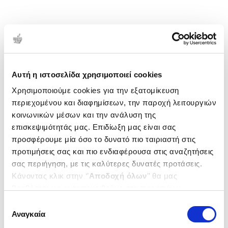
Αυτή η ιστοσελίδα χρησιμοποιεί cookies
Χρησιμοποιούμε cookies για την εξατομίκευση
περιεχομένου και διαφημίσεων, την παροχή λειτουργιών
κοινωνικών μέσων και την ανάλυση της
επισκεψιμότητάς μας. Επιδίωξη μας είναι σας
προσφέρουμε μία όσο το δυνατό πιο ταιριαστή στις
προτιμήσεις σας και πιο ενδιαφέρουσα στις αναζητήσεις
σας περιήγηση, με τις καλύτερες δυνατές προτάσεις.
Κάνοντας κλικ στην ‘’
Αποδοχή όλων
’’ θα μας
βοηθήσετε να ανταποκριθούμε στα παραπάνω.
Μπορείτε επίσης να επεξεργαστείτε ποια cookies σας
Επιλογή
ενδιαφέρουν και να επιλέξετε από τα παρακάτω με την
Αναγκαία
συγκατάθεσης
‘’
Αποδοχή επιλογών
΄΄και να ενημερωθείτε σχετικά με