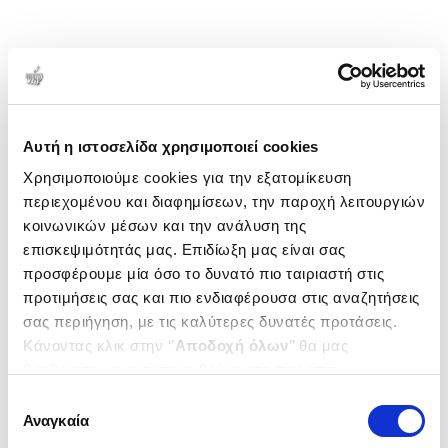
Αυτή η ιστοσελίδα χρησιμοποιεί cookies
Χρησιμοποιούμε cookies για την εξατομίκευση
περιεχομένου και διαφημίσεων, την παροχή λειτουργιών
κοινωνικών μέσων και την ανάλυση της
επισκεψιμότητάς μας. Επιδίωξη μας είναι σας
προσφέρουμε μία όσο το δυνατό πιο ταιριαστή στις
προτιμήσεις σας και πιο ενδιαφέρουσα στις αναζητήσεις
σας περιήγηση, με τις καλύτερες δυνατές προτάσεις.
Κάνοντας κλικ στην ‘’
Αποδοχή όλων
’’ θα μας
βοηθήσετε να ανταποκριθούμε στα παραπάνω.
Μπορείτε επίσης να επεξεργαστείτε ποια cookies σας
Επιλογή
ενδιαφέρουν και να επιλέξετε από τα παρακάτω με την
Αναγκαία
συγκατάθεσης
‘’
Αποδοχή επιλογών
΄΄και να ενημερωθείτε σχετικά με