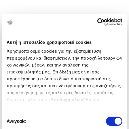
Αυτή η ιστοσελίδα χρησιμοποιεί cookies
Χρησιμοποιούμε cookies για την εξατομίκευση
περιεχομένου και διαφημίσεων, την παροχή λειτουργιών
κοινωνικών μέσων και την ανάλυση της
επισκεψιμότητάς μας. Επιδίωξη μας είναι σας
προσφέρουμε μία όσο το δυνατό πιο ταιριαστή στις
προτιμήσεις σας και πιο ενδιαφέρουσα στις αναζητήσεις
σας περιήγηση, με τις καλύτερες δυνατές προτάσεις.
Κάνοντας κλικ στην ‘’
Αποδοχή όλων
’’ θα μας
βοηθήσετε να ανταποκριθούμε στα παραπάνω.
Μπορείτε επίσης να επεξεργαστείτε ποια cookies σας
Επιλογή
ενδιαφέρουν και να επιλέξετε από τα παρακάτω με την
Αναγκαία
συγκατάθεσης
‘’
Αποδοχή επιλογών
΄΄και να ενημερωθείτε σχετικά με