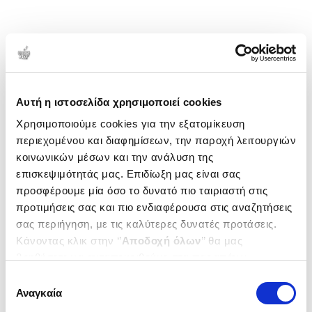
Αυτή η ιστοσελίδα χρησιμοποιεί cookies
Χρησιμοποιούμε cookies για την εξατομίκευση
περιεχομένου και διαφημίσεων, την παροχή λειτουργιών
κοινωνικών μέσων και την ανάλυση της
επισκεψιμότητάς μας. Επιδίωξη μας είναι σας
προσφέρουμε μία όσο το δυνατό πιο ταιριαστή στις
προτιμήσεις σας και πιο ενδιαφέρουσα στις αναζητήσεις
σας περιήγηση, με τις καλύτερες δυνατές προτάσεις.
Κάνοντας κλικ στην ‘’
Αποδοχή όλων
’’ θα μας
βοηθήσετε να ανταποκριθούμε στα παραπάνω.
Μπορείτε επίσης να επεξεργαστείτε ποια cookies σας
Επιλογή
ενδιαφέρουν και να επιλέξετε από τα παρακάτω με την
Αναγκαία
συγκατάθεσης
‘’
Αποδοχή επιλογών
΄΄και να ενημερωθείτε σχετικά με