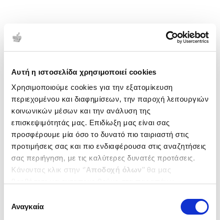
Αυτή η ιστοσελίδα χρησιμοποιεί cookies
Χρησιμοποιούμε cookies για την εξατομίκευση
περιεχομένου και διαφημίσεων, την παροχή λειτουργιών
κοινωνικών μέσων και την ανάλυση της
επισκεψιμότητάς μας. Επιδίωξη μας είναι σας
προσφέρουμε μία όσο το δυνατό πιο ταιριαστή στις
προτιμήσεις σας και πιο ενδιαφέρουσα στις αναζητήσεις
σας περιήγηση, με τις καλύτερες δυνατές προτάσεις.
Κάνοντας κλικ στην ‘’
Αποδοχή όλων
’’ θα μας
βοηθήσετε να ανταποκριθούμε στα παραπάνω.
Μπορείτε επίσης να επεξεργαστείτε ποια cookies σας
Επιλογή
ενδιαφέρουν και να επιλέξετε από τα παρακάτω με την
Αναγκαία
συγκατάθεσης
‘’
Αποδοχή επιλογών
΄΄και να ενημερωθείτε σχετικά με