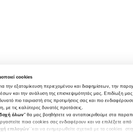
μοποιεί cookies
ια την εξατομίκευση περιεχομένου και διαφημίσεων, την παρο
έσων και την ανάλυση της επισκεψιμότητάς μας. Επιδίωξη μας 
υνατό πιο ταιριαστή στις προτιμήσεις σας και πιο ενδιαφέρουσα
η, με τις καλύτερες δυνατές προτάσεις.
δοχή όλων
’’ θα μας βοηθήσετε να ανταποκριθούμε στα παρα
ργαστείτε ποια cookies σας ενδιαφέρουν και να επιλέξετε από
χή επιλογών
΄΄και να ενημερωθείτε σχετικά με τα cookies στ