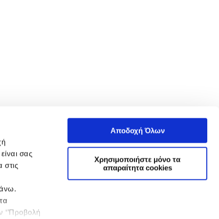
Αποδοχή Όλων
χή
είναι σας
Χρησιμοποιήστε μόνο τα
 στις
απαραίτητα cookies
πάνω.
 τα
ην ‘’Προβολή