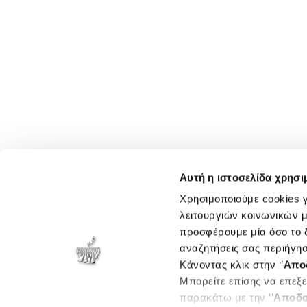
Αυτή η ιστοσελίδα χρησι
Χρησιμοποιούμε cookies γ
λειτουργιών κοινωνικών μ
προσφέρουμε μία όσο το δ
αναζητήσεις σας περιήγησ
Κάνοντας κλικ στην ‘’
Απο
Μπορείτε επίσης να επεξε
παρακάτω με την ‘’
Αποδο