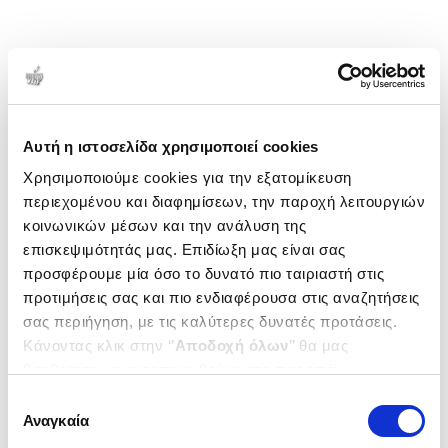
Αυτή η ιστοσελίδα χρησιμοποιεί cookies
Χρησιμοποιούμε cookies για την εξατομίκευση
περιεχομένου και διαφημίσεων, την παροχή λειτουργιών
κοινωνικών μέσων και την ανάλυση της
επισκεψιμότητάς μας. Επιδίωξη μας είναι σας
προσφέρουμε μία όσο το δυνατό πιο ταιριαστή στις
προτιμήσεις σας και πιο ενδιαφέρουσα στις αναζητήσεις
σας περιήγηση, με τις καλύτερες δυνατές προτάσεις.
Κάνοντας κλικ στην ‘’
Αποδοχή όλων
’’ θα μας
βοηθήσετε να ανταποκριθούμε στα παραπάνω.
Μπορείτε επίσης να επεξεργαστείτε ποια cookies σας
Επιλογή
ενδιαφέρουν και να επιλέξετε από τα παρακάτω με την
Αναγκαία
συγκατάθεσης
‘’
Αποδοχή επιλογών
΄΄και να ενημερωθείτε σχετικά με