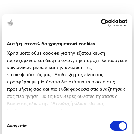
Αυτή η ιστοσελίδα χρησιμοποιεί cookies
Χρησιμοποιούμε cookies για την εξατομίκευση
περιεχομένου και διαφημίσεων, την παροχή λειτουργιών
κοινωνικών μέσων και την ανάλυση της
επισκεψιμότητάς μας. Επιδίωξη μας είναι σας
προσφέρουμε μία όσο το δυνατό πιο ταιριαστή στις
προτιμήσεις σας και πιο ενδιαφέρουσα στις αναζητήσεις
σας περιήγηση, με τις καλύτερες δυνατές προτάσεις.
Κάνοντας κλικ στην ‘’
Αποδοχή όλων
’’ θα μας
βοηθήσετε να ανταποκριθούμε στα παραπάνω.
Μπορείτε επίσης να επεξεργαστείτε ποια cookies σας
Επιλογή
ενδιαφέρουν και να επιλέξετε από τα παρακάτω με την
Αναγκαία
συγκατάθεσης
‘’
Αποδοχή επιλογών
΄΄και να ενημερωθείτε σχετικά με