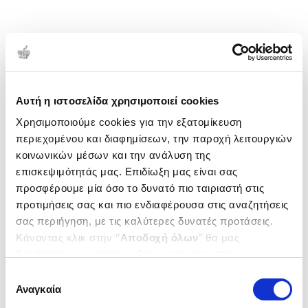
Αυτή η ιστοσελίδα χρησιμοποιεί cookies
Χρησιμοποιούμε cookies για την εξατομίκευση
περιεχομένου και διαφημίσεων, την παροχή λειτουργιών
κοινωνικών μέσων και την ανάλυση της
επισκεψιμότητάς μας. Επιδίωξη μας είναι σας
προσφέρουμε μία όσο το δυνατό πιο ταιριαστή στις
προτιμήσεις σας και πιο ενδιαφέρουσα στις αναζητήσεις
σας περιήγηση, με τις καλύτερες δυνατές προτάσεις.
Κάνοντας κλικ στην ‘’
Αποδοχή όλων
’’ θα μας
βοηθήσετε να ανταποκριθούμε στα παραπάνω.
Μπορείτε επίσης να επεξεργαστείτε ποια cookies σας
Επιλογή
ενδιαφέρουν και να επιλέξετε από τα παρακάτω με την
Αναγκαία
συγκατάθεσης
‘’
Αποδοχή επιλογών
΄΄και να ενημερωθείτε σχετικά με