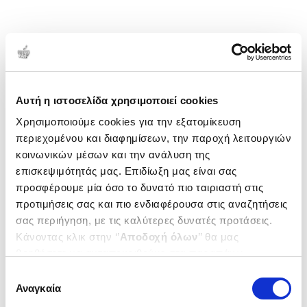
Αυτή η ιστοσελίδα χρησιμοποιεί cookies
Χρησιμοποιούμε cookies για την εξατομίκευση
περιεχομένου και διαφημίσεων, την παροχή λειτουργιών
κοινωνικών μέσων και την ανάλυση της
επισκεψιμότητάς μας. Επιδίωξη μας είναι σας
προσφέρουμε μία όσο το δυνατό πιο ταιριαστή στις
προτιμήσεις σας και πιο ενδιαφέρουσα στις αναζητήσεις
σας περιήγηση, με τις καλύτερες δυνατές προτάσεις.
Κάνοντας κλικ στην ‘’
Αποδοχή όλων
’’ θα μας
βοηθήσετε να ανταποκριθούμε στα παραπάνω.
Μπορείτε επίσης να επεξεργαστείτε ποια cookies σας
Επιλογή
ενδιαφέρουν και να επιλέξετε από τα παρακάτω με την
Αναγκαία
συγκατάθεσης
‘’
Αποδοχή επιλογών
΄΄και να ενημερωθείτε σχετικά με