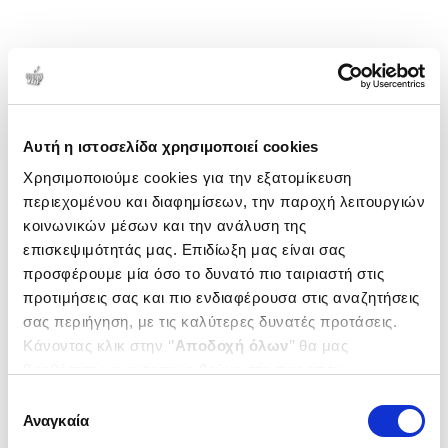
Αυτή η ιστοσελίδα χρησιμοποιεί cookies
Χρησιμοποιούμε cookies για την εξατομίκευση
περιεχομένου και διαφημίσεων, την παροχή λειτουργιών
κοινωνικών μέσων και την ανάλυση της
επισκεψιμότητάς μας. Επιδίωξη μας είναι σας
προσφέρουμε μία όσο το δυνατό πιο ταιριαστή στις
προτιμήσεις σας και πιο ενδιαφέρουσα στις αναζητήσεις
σας περιήγηση, με τις καλύτερες δυνατές προτάσεις.
Κάνοντας κλικ στην ‘’
Αποδοχή όλων
’’ θα μας
βοηθήσετε να ανταποκριθούμε στα παραπάνω.
Μπορείτε επίσης να επεξεργαστείτε ποια cookies σας
Επιλογή
ενδιαφέρουν και να επιλέξετε από τα παρακάτω με την
Αναγκαία
συγκατάθεσης
‘’
Αποδοχή επιλογών
΄΄και να ενημερωθείτε σχετικά με