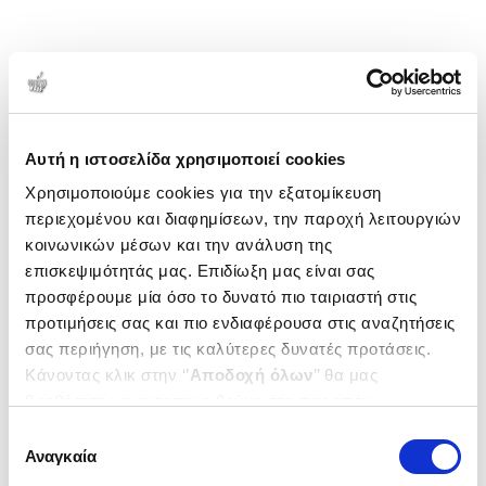
Αυτή η ιστοσελίδα χρησιμοποιεί cookies
Χρησιμοποιούμε cookies για την εξατομίκευση
περιεχομένου και διαφημίσεων, την παροχή λειτουργιών
κοινωνικών μέσων και την ανάλυση της
επισκεψιμότητάς μας. Επιδίωξη μας είναι σας
προσφέρουμε μία όσο το δυνατό πιο ταιριαστή στις
προτιμήσεις σας και πιο ενδιαφέρουσα στις αναζητήσεις
σας περιήγηση, με τις καλύτερες δυνατές προτάσεις.
Κάνοντας κλικ στην ‘’
Αποδοχή όλων
’’ θα μας
βοηθήσετε να ανταποκριθούμε στα παραπάνω.
Μπορείτε επίσης να επεξεργαστείτε ποια cookies σας
Επιλογή
ενδιαφέρουν και να επιλέξετε από τα παρακάτω με την
Αναγκαία
συγκατάθεσης
‘’
Αποδοχή επιλογών
΄΄και να ενημερωθείτε σχετικά με