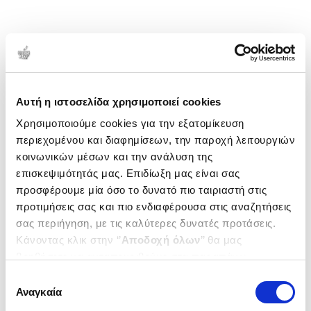
Αυτή η ιστοσελίδα χρησιμοποιεί cookies
Χρησιμοποιούμε cookies για την εξατομίκευση
περιεχομένου και διαφημίσεων, την παροχή λειτουργιών
κοινωνικών μέσων και την ανάλυση της
επισκεψιμότητάς μας. Επιδίωξη μας είναι σας
προσφέρουμε μία όσο το δυνατό πιο ταιριαστή στις
προτιμήσεις σας και πιο ενδιαφέρουσα στις αναζητήσεις
σας περιήγηση, με τις καλύτερες δυνατές προτάσεις.
Κάνοντας κλικ στην ‘’
Αποδοχή όλων
’’ θα μας
βοηθήσετε να ανταποκριθούμε στα παραπάνω.
Μπορείτε επίσης να επεξεργαστείτε ποια cookies σας
Επιλογή
ενδιαφέρουν και να επιλέξετε από τα παρακάτω με την
Αναγκαία
συγκατάθεσης
‘’
Αποδοχή επιλογών
΄΄και να ενημερωθείτε σχετικά με