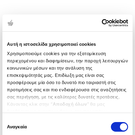
Αυτή η ιστοσελίδα χρησιμοποιεί cookies
Χρησιμοποιούμε cookies για την εξατομίκευση
περιεχομένου και διαφημίσεων, την παροχή λειτουργιών
κοινωνικών μέσων και την ανάλυση της
επισκεψιμότητάς μας. Επιδίωξη μας είναι σας
προσφέρουμε μία όσο το δυνατό πιο ταιριαστή στις
προτιμήσεις σας και πιο ενδιαφέρουσα στις αναζητήσεις
σας περιήγηση, με τις καλύτερες δυνατές προτάσεις.
Κάνοντας κλικ στην ‘’
Αποδοχή όλων
’’ θα μας
βοηθήσετε να ανταποκριθούμε στα παραπάνω.
Μπορείτε επίσης να επεξεργαστείτε ποια cookies σας
Επιλογή
ενδιαφέρουν και να επιλέξετε από τα παρακάτω με την
Αναγκαία
συγκατάθεσης
‘’
Αποδοχή επιλογών
΄΄και να ενημερωθείτε σχετικά με