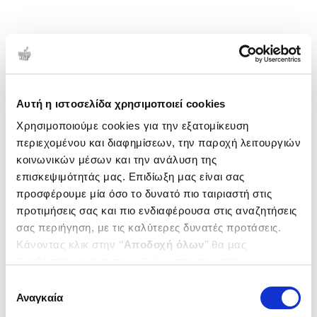
Αυτή η ιστοσελίδα χρησιμοποιεί cookies
Χρησιμοποιούμε cookies για την εξατομίκευση
περιεχομένου και διαφημίσεων, την παροχή λειτουργιών
κοινωνικών μέσων και την ανάλυση της
επισκεψιμότητάς μας. Επιδίωξη μας είναι σας
προσφέρουμε μία όσο το δυνατό πιο ταιριαστή στις
προτιμήσεις σας και πιο ενδιαφέρουσα στις αναζητήσεις
σας περιήγηση, με τις καλύτερες δυνατές προτάσεις.
Κάνοντας κλικ στην ‘’
Αποδοχή όλων
’’ θα μας
βοηθήσετε να ανταποκριθούμε στα παραπάνω.
Μπορείτε επίσης να επεξεργαστείτε ποια cookies σας
Επιλογή
ενδιαφέρουν και να επιλέξετε από τα παρακάτω με την
Αναγκαία
συγκατάθεσης
‘’
Αποδοχή επιλογών
΄΄και να ενημερωθείτε σχετικά με