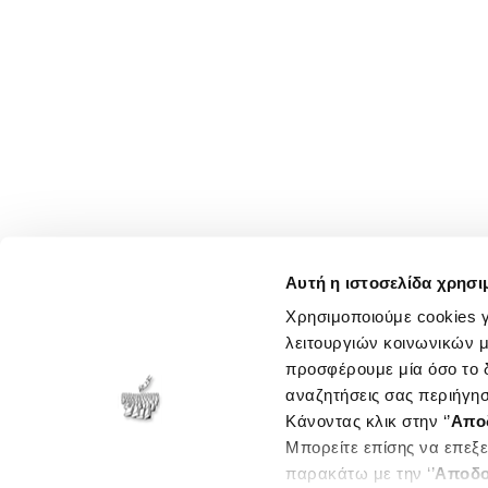
Αυτή η ιστοσελίδα χρησι
Χρησιμοποιούμε cookies γ
λειτουργιών κοινωνικών μ
προσφέρουμε μία όσο το δ
αναζητήσεις σας περιήγησ
Κάνοντας κλικ στην ‘’
Απο
Μπορείτε επίσης να επεξε
παρακάτω με την ‘’
Αποδο