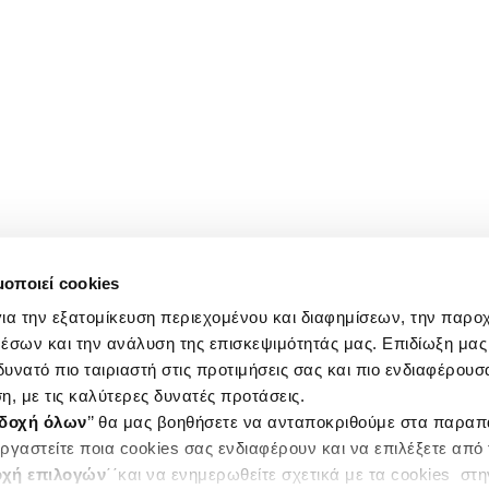
μοποιεί cookies
ια την εξατομίκευση περιεχομένου και διαφημίσεων, την παρο
έσων και την ανάλυση της επισκεψιμότητάς μας. Επιδίωξη μας 
υνατό πιο ταιριαστή στις προτιμήσεις σας και πιο ενδιαφέρουσα
η, με τις καλύτερες δυνατές προτάσεις.
δοχή όλων
’’ θα μας βοηθήσετε να ανταποκριθούμε στα παρα
ργαστείτε ποια cookies σας ενδιαφέρουν και να επιλέξετε από
χή επιλογών
΄΄και να ενημερωθείτε σχετικά με τα cookies στ