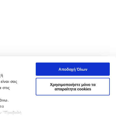
Αποδοχή Όλων
χή
είναι σας
Χρησιμοποιήστε μόνο τα
 στις
απαραίτητα cookies
πάνω.
 τα
ην ‘’Προβολή