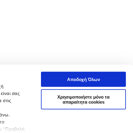
Αποδοχή Όλων
χή
είναι σας
Χρησιμοποιήστε μόνο τα
 στις
απαραίτητα cookies
πάνω.
 τα
ην ‘’Προβολή