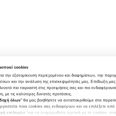
μοποιεί cookies
ια την εξατομίκευση περιεχομένου και διαφημίσεων, την παρο
έσων και την ανάλυση της επισκεψιμότητάς μας. Επιδίωξη μας 
υνατό πιο ταιριαστή στις προτιμήσεις σας και πιο ενδιαφέρουσα
η, με τις καλύτερες δυνατές προτάσεις.
δοχή όλων
’’ θα μας βοηθήσετε να ανταποκριθούμε στα παρα
ργαστείτε ποια cookies σας ενδιαφέρουν και να επιλέξετε από
χή επιλογών
΄΄και να ενημερωθείτε σχετικά με τα cookies στ