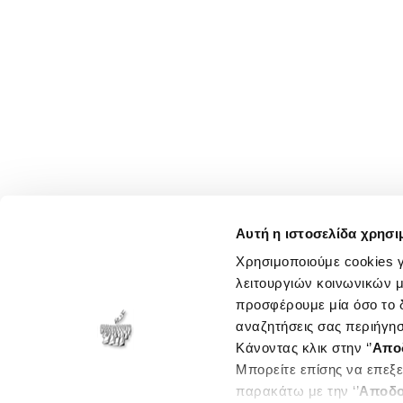
Αυτή η ιστοσελίδα χρησι
Χρησιμοποιούμε cookies γ
λειτουργιών κοινωνικών μ
προσφέρουμε μία όσο το δ
αναζητήσεις σας περιήγησ
Κάνοντας κλικ στην ‘’
Απο
Μπορείτε επίσης να επεξε
παρακάτω με την ‘’
Αποδο