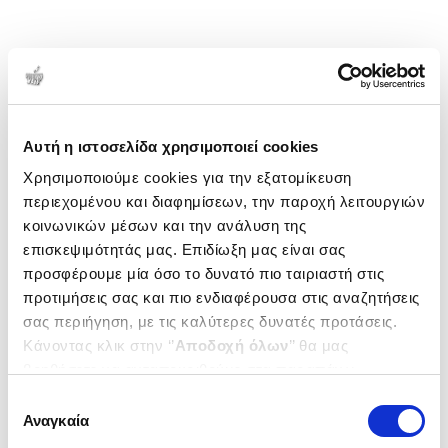
Αυτή η ιστοσελίδα χρησιμοποιεί cookies
Χρησιμοποιούμε cookies για την εξατομίκευση
περιεχομένου και διαφημίσεων, την παροχή λειτουργιών
κοινωνικών μέσων και την ανάλυση της
επισκεψιμότητάς μας. Επιδίωξη μας είναι σας
προσφέρουμε μία όσο το δυνατό πιο ταιριαστή στις
προτιμήσεις σας και πιο ενδιαφέρουσα στις αναζητήσεις
σας περιήγηση, με τις καλύτερες δυνατές προτάσεις.
Κάνοντας κλικ στην ‘’
Αποδοχή όλων
’’ θα μας
βοηθήσετε να ανταποκριθούμε στα παραπάνω.
Μπορείτε επίσης να επεξεργαστείτε ποια cookies σας
Επιλογή
ενδιαφέρουν και να επιλέξετε από τα παρακάτω με την
Αναγκαία
συγκατάθεσης
‘’
Αποδοχή επιλογών
΄΄και να ενημερωθείτε σχετικά με