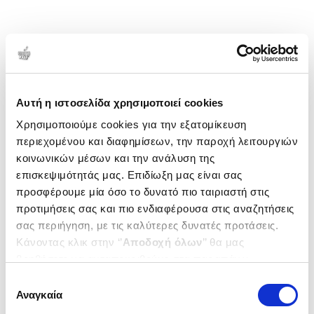
Αυτή η ιστοσελίδα χρησιμοποιεί cookies
Χρησιμοποιούμε cookies για την εξατομίκευση
περιεχομένου και διαφημίσεων, την παροχή λειτουργιών
κοινωνικών μέσων και την ανάλυση της
επισκεψιμότητάς μας. Επιδίωξη μας είναι σας
προσφέρουμε μία όσο το δυνατό πιο ταιριαστή στις
προτιμήσεις σας και πιο ενδιαφέρουσα στις αναζητήσεις
σας περιήγηση, με τις καλύτερες δυνατές προτάσεις.
Κάνοντας κλικ στην ‘’
Αποδοχή όλων
’’ θα μας
βοηθήσετε να ανταποκριθούμε στα παραπάνω.
Μπορείτε επίσης να επεξεργαστείτε ποια cookies σας
Επιλογή
ενδιαφέρουν και να επιλέξετε από τα παρακάτω με την
Αναγκαία
συγκατάθεσης
‘’
Αποδοχή επιλογών
΄΄και να ενημερωθείτε σχετικά με