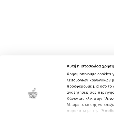
Αυτή η ιστοσελίδα χρησι
Χρησιμοποιούμε cookies γ
λειτουργιών κοινωνικών μ
προσφέρουμε μία όσο το δ
αναζητήσεις σας περιήγησ
Κάνοντας κλικ στην ‘’
Απο
Μπορείτε επίσης να επεξε
παρακάτω με την ‘’
Αποδο