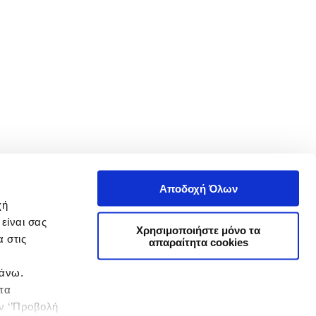
Αποδοχή Όλων
χή
είναι σας
Χρησιμοποιήστε μόνο τα
 στις
απαραίτητα cookies
πάνω.
 τα
ην ‘’Προβολή