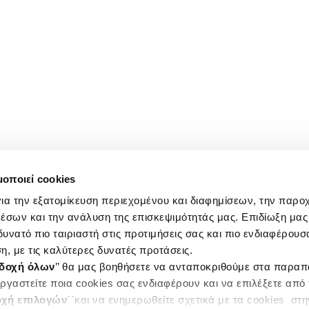
μοποιεί cookies
ια την εξατομίκευση περιεχομένου και διαφημίσεων, την παρο
έσων και την ανάλυση της επισκεψιμότητάς μας. Επιδίωξη μας 
υνατό πιο ταιριαστή στις προτιμήσεις σας και πιο ενδιαφέρουσα
η, με τις καλύτερες δυνατές προτάσεις.
δοχή όλων
’’ θα μας βοηθήσετε να ανταποκριθούμε στα παρα
ργαστείτε ποια cookies σας ενδιαφέρουν και να επιλέξετε από
χή επιλογών
΄΄και να ενημερωθείτε σχετικά με τα cookies στ