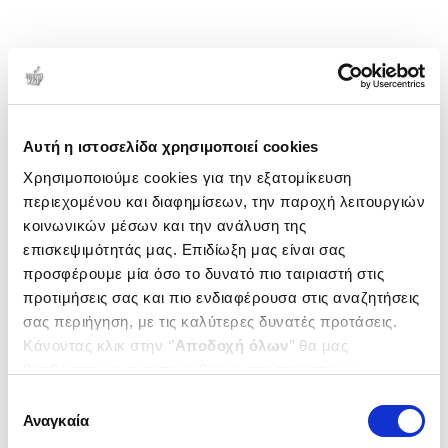
Αυτή η ιστοσελίδα χρησιμοποιεί cookies
Χρησιμοποιούμε cookies για την εξατομίκευση
περιεχομένου και διαφημίσεων, την παροχή λειτουργιών
κοινωνικών μέσων και την ανάλυση της
επισκεψιμότητάς μας. Επιδίωξη μας είναι σας
προσφέρουμε μία όσο το δυνατό πιο ταιριαστή στις
προτιμήσεις σας και πιο ενδιαφέρουσα στις αναζητήσεις
σας περιήγηση, με τις καλύτερες δυνατές προτάσεις.
Κάνοντας κλικ στην ‘’
Αποδοχή όλων
’’ θα μας
βοηθήσετε να ανταποκριθούμε στα παραπάνω.
Μπορείτε επίσης να επεξεργαστείτε ποια cookies σας
Επιλογή
ενδιαφέρουν και να επιλέξετε από τα παρακάτω με την
Αναγκαία
συγκατάθεσης
‘’
Αποδοχή επιλογών
΄΄και να ενημερωθείτε σχετικά με