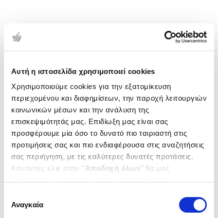
Αυτή η ιστοσελίδα χρησιμοποιεί cookies
Χρησιμοποιούμε cookies για την εξατομίκευση
περιεχομένου και διαφημίσεων, την παροχή λειτουργιών
κοινωνικών μέσων και την ανάλυση της
επισκεψιμότητάς μας. Επιδίωξη μας είναι σας
προσφέρουμε μία όσο το δυνατό πιο ταιριαστή στις
προτιμήσεις σας και πιο ενδιαφέρουσα στις αναζητήσεις
σας περιήγηση, με τις καλύτερες δυνατές προτάσεις.
Κάνοντας κλικ στην ‘’
Αποδοχή όλων
’’ θα μας
βοηθήσετε να ανταποκριθούμε στα παραπάνω.
Μπορείτε επίσης να επεξεργαστείτε ποια cookies σας
Επιλογή
ενδιαφέρουν και να επιλέξετε από τα παρακάτω με την
Αναγκαία
συγκατάθεσης
‘’
Αποδοχή επιλογών
΄΄και να ενημερωθείτε σχετικά με