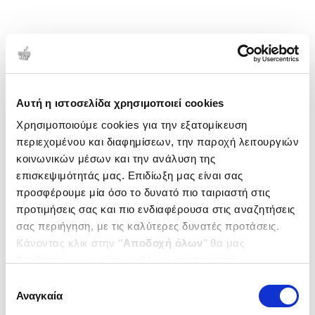
Αυτή η ιστοσελίδα χρησιμοποιεί cookies
Χρησιμοποιούμε cookies για την εξατομίκευση
περιεχομένου και διαφημίσεων, την παροχή λειτουργιών
κοινωνικών μέσων και την ανάλυση της
επισκεψιμότητάς μας. Επιδίωξη μας είναι σας
προσφέρουμε μία όσο το δυνατό πιο ταιριαστή στις
προτιμήσεις σας και πιο ενδιαφέρουσα στις αναζητήσεις
σας περιήγηση, με τις καλύτερες δυνατές προτάσεις.
Κάνοντας κλικ στην ‘’
Αποδοχή όλων
’’ θα μας
βοηθήσετε να ανταποκριθούμε στα παραπάνω.
Μπορείτε επίσης να επεξεργαστείτε ποια cookies σας
Επιλογή
ενδιαφέρουν και να επιλέξετε από τα παρακάτω με την
Αναγκαία
συγκατάθεσης
‘’
Αποδοχή επιλογών
΄΄και να ενημερωθείτε σχετικά με