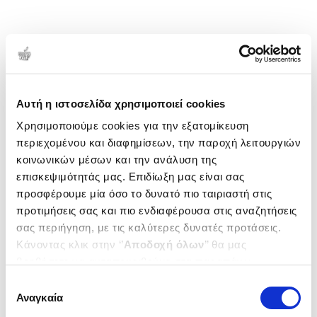
Αυτή η ιστοσελίδα χρησιμοποιεί cookies
Χρησιμοποιούμε cookies για την εξατομίκευση
περιεχομένου και διαφημίσεων, την παροχή λειτουργιών
κοινωνικών μέσων και την ανάλυση της
επισκεψιμότητάς μας. Επιδίωξη μας είναι σας
προσφέρουμε μία όσο το δυνατό πιο ταιριαστή στις
προτιμήσεις σας και πιο ενδιαφέρουσα στις αναζητήσεις
σας περιήγηση, με τις καλύτερες δυνατές προτάσεις.
Κάνοντας κλικ στην ‘’
Αποδοχή όλων
’’ θα μας
βοηθήσετε να ανταποκριθούμε στα παραπάνω.
Μπορείτε επίσης να επεξεργαστείτε ποια cookies σας
Επιλογή
ενδιαφέρουν και να επιλέξετε από τα παρακάτω με την
Αναγκαία
συγκατάθεσης
‘’
Αποδοχή επιλογών
΄΄και να ενημερωθείτε σχετικά με