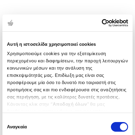
Αυτή η ιστοσελίδα χρησιμοποιεί cookies
Χρησιμοποιούμε cookies για την εξατομίκευση
περιεχομένου και διαφημίσεων, την παροχή λειτουργιών
κοινωνικών μέσων και την ανάλυση της
επισκεψιμότητάς μας. Επιδίωξη μας είναι σας
προσφέρουμε μία όσο το δυνατό πιο ταιριαστή στις
προτιμήσεις σας και πιο ενδιαφέρουσα στις αναζητήσεις
σας περιήγηση, με τις καλύτερες δυνατές προτάσεις.
Κάνοντας κλικ στην ‘’
Αποδοχή όλων
’’ θα μας
βοηθήσετε να ανταποκριθούμε στα παραπάνω.
Μπορείτε επίσης να επεξεργαστείτε ποια cookies σας
Επιλογή
ενδιαφέρουν και να επιλέξετε από τα παρακάτω με την
Αναγκαία
συγκατάθεσης
‘’
Αποδοχή επιλογών
΄΄και να ενημερωθείτε σχετικά με