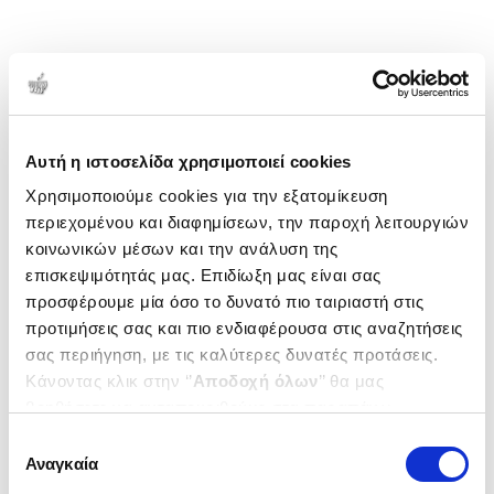
Αυτή η ιστοσελίδα χρησιμοποιεί cookies
Χρησιμοποιούμε cookies για την εξατομίκευση
περιεχομένου και διαφημίσεων, την παροχή λειτουργιών
κοινωνικών μέσων και την ανάλυση της
επισκεψιμότητάς μας. Επιδίωξη μας είναι σας
προσφέρουμε μία όσο το δυνατό πιο ταιριαστή στις
προτιμήσεις σας και πιο ενδιαφέρουσα στις αναζητήσεις
σας περιήγηση, με τις καλύτερες δυνατές προτάσεις.
Κάνοντας κλικ στην ‘’
Αποδοχή όλων
’’ θα μας
βοηθήσετε να ανταποκριθούμε στα παραπάνω.
Μπορείτε επίσης να επεξεργαστείτε ποια cookies σας
Επιλογή
ενδιαφέρουν και να επιλέξετε από τα παρακάτω με την
Αναγκαία
συγκατάθεσης
‘’
Αποδοχή επιλογών
΄΄και να ενημερωθείτε σχετικά με