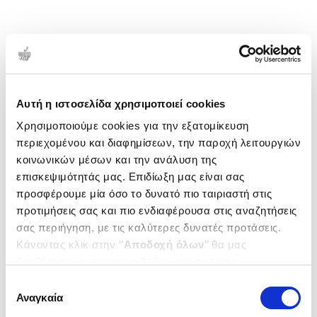
Αυτή η ιστοσελίδα χρησιμοποιεί cookies
Χρησιμοποιούμε cookies για την εξατομίκευση
περιεχομένου και διαφημίσεων, την παροχή λειτουργιών
κοινωνικών μέσων και την ανάλυση της
επισκεψιμότητάς μας. Επιδίωξη μας είναι σας
προσφέρουμε μία όσο το δυνατό πιο ταιριαστή στις
προτιμήσεις σας και πιο ενδιαφέρουσα στις αναζητήσεις
σας περιήγηση, με τις καλύτερες δυνατές προτάσεις.
Κάνοντας κλικ στην ‘’
Αποδοχή όλων
’’ θα μας
βοηθήσετε να ανταποκριθούμε στα παραπάνω.
Μπορείτε επίσης να επεξεργαστείτε ποια cookies σας
Επιλογή
ενδιαφέρουν και να επιλέξετε από τα παρακάτω με την
Αναγκαία
συγκατάθεσης
‘’
Αποδοχή επιλογών
΄΄και να ενημερωθείτε σχετικά με