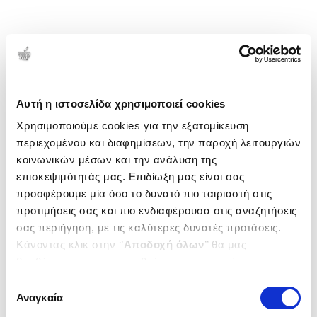
Αυτή η ιστοσελίδα χρησιμοποιεί cookies
Χρησιμοποιούμε cookies για την εξατομίκευση
περιεχομένου και διαφημίσεων, την παροχή λειτουργιών
κοινωνικών μέσων και την ανάλυση της
επισκεψιμότητάς μας. Επιδίωξη μας είναι σας
προσφέρουμε μία όσο το δυνατό πιο ταιριαστή στις
προτιμήσεις σας και πιο ενδιαφέρουσα στις αναζητήσεις
σας περιήγηση, με τις καλύτερες δυνατές προτάσεις.
Κάνοντας κλικ στην ‘’
Αποδοχή όλων
’’ θα μας
βοηθήσετε να ανταποκριθούμε στα παραπάνω.
Μπορείτε επίσης να επεξεργαστείτε ποια cookies σας
Επιλογή
ενδιαφέρουν και να επιλέξετε από τα παρακάτω με την
Αναγκαία
συγκατάθεσης
‘’
Αποδοχή επιλογών
΄΄και να ενημερωθείτε σχετικά με