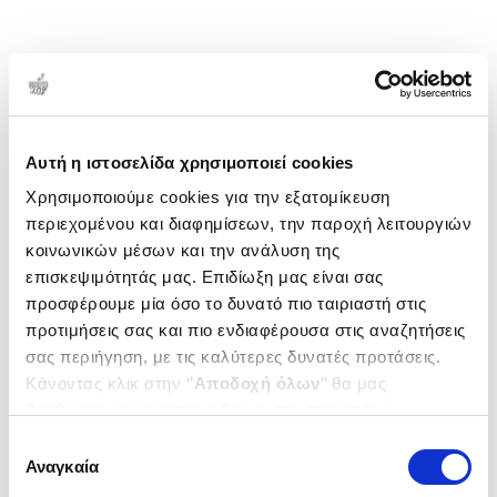
Αυτή η ιστοσελίδα χρησιμοποιεί cookies
Χρησιμοποιούμε cookies για την εξατομίκευση
περιεχομένου και διαφημίσεων, την παροχή λειτουργιών
κοινωνικών μέσων και την ανάλυση της
επισκεψιμότητάς μας. Επιδίωξη μας είναι σας
προσφέρουμε μία όσο το δυνατό πιο ταιριαστή στις
προτιμήσεις σας και πιο ενδιαφέρουσα στις αναζητήσεις
σας περιήγηση, με τις καλύτερες δυνατές προτάσεις.
Κάνοντας κλικ στην ‘’
Αποδοχή όλων
’’ θα μας
βοηθήσετε να ανταποκριθούμε στα παραπάνω.
Μπορείτε επίσης να επεξεργαστείτε ποια cookies σας
Επιλογή
ενδιαφέρουν και να επιλέξετε από τα παρακάτω με την
Αναγκαία
συγκατάθεσης
‘’
Αποδοχή επιλογών
΄΄και να ενημερωθείτε σχετικά με