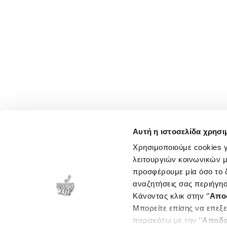
Αυτή η ιστοσελίδα χρησι
Χρησιμοποιούμε cookies γ
λειτουργιών κοινωνικών μ
προσφέρουμε μία όσο το δ
αναζητήσεις σας περιήγησ
Κάνοντας κλικ στην ‘’
Απο
Μπορείτε επίσης να επεξε
παρακάτω με την ‘’
Αποδο