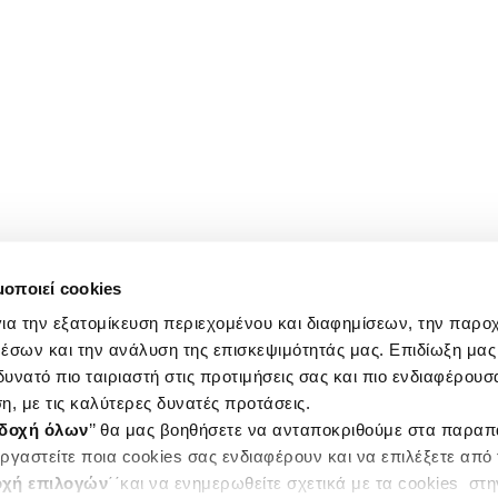
μοποιεί cookies
ια την εξατομίκευση περιεχομένου και διαφημίσεων, την παρο
έσων και την ανάλυση της επισκεψιμότητάς μας. Επιδίωξη μας 
υνατό πιο ταιριαστή στις προτιμήσεις σας και πιο ενδιαφέρουσα
η, με τις καλύτερες δυνατές προτάσεις.
δοχή όλων
’’ θα μας βοηθήσετε να ανταποκριθούμε στα παρα
ργαστείτε ποια cookies σας ενδιαφέρουν και να επιλέξετε από
χή επιλογών
΄΄και να ενημερωθείτε σχετικά με τα cookies στ