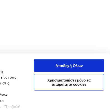
Αποδοχή Όλων
χή
είναι σας
Χρησιμοποιήστε μόνο τα
 στις
απαραίτητα cookies
πάνω.
 τα
ην ‘’Προβολή