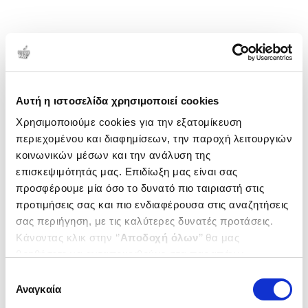
Αυτή η ιστοσελίδα χρησιμοποιεί cookies
Χρησιμοποιούμε cookies για την εξατομίκευση
περιεχομένου και διαφημίσεων, την παροχή λειτουργιών
κοινωνικών μέσων και την ανάλυση της
επισκεψιμότητάς μας. Επιδίωξη μας είναι σας
προσφέρουμε μία όσο το δυνατό πιο ταιριαστή στις
προτιμήσεις σας και πιο ενδιαφέρουσα στις αναζητήσεις
σας περιήγηση, με τις καλύτερες δυνατές προτάσεις.
Κάνοντας κλικ στην ‘’
Αποδοχή όλων
’’ θα μας
βοηθήσετε να ανταποκριθούμε στα παραπάνω.
Μπορείτε επίσης να επεξεργαστείτε ποια cookies σας
Επιλογή
ενδιαφέρουν και να επιλέξετε από τα παρακάτω με την
Αναγκαία
συγκατάθεσης
‘’
Αποδοχή επιλογών
΄΄και να ενημερωθείτε σχετικά με