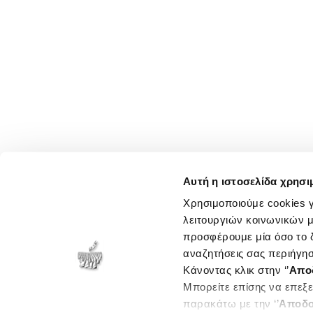
Αυτή η ιστοσελίδα χρησι
Χρησιμοποιούμε cookies γ
λειτουργιών κοινωνικών μ
προσφέρουμε μία όσο το δ
αναζητήσεις σας περιήγησ
Κάνοντας κλικ στην ‘’
Απο
Μπορείτε επίσης να επεξε
παρακάτω με την ‘’
Αποδο