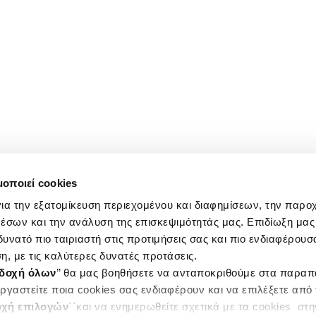
μοποιεί cookies
ια την εξατομίκευση περιεχομένου και διαφημίσεων, την παρο
έσων και την ανάλυση της επισκεψιμότητάς μας. Επιδίωξη μας 
υνατό πιο ταιριαστή στις προτιμήσεις σας και πιο ενδιαφέρουσα
η, με τις καλύτερες δυνατές προτάσεις.
δοχή όλων
’’ θα μας βοηθήσετε να ανταποκριθούμε στα παρα
ργαστείτε ποια cookies σας ενδιαφέρουν και να επιλέξετε από
χή επιλογών
΄΄και να ενημερωθείτε σχετικά με τα cookies στ