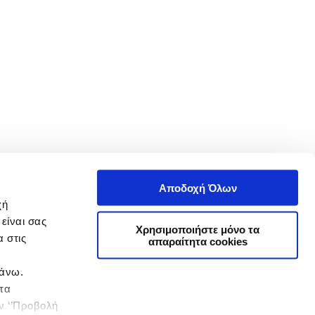
Αποδοχή Όλων
χή
είναι σας
Χρησιμοποιήστε μόνο τα
 στις
απαραίτητα cookies
πάνω.
 τα
ην ‘’Προβολή