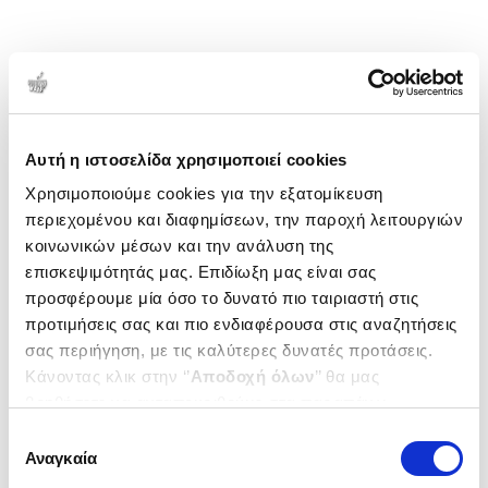
Αυτή η ιστοσελίδα χρησιμοποιεί cookies
Χρησιμοποιούμε cookies για την εξατομίκευση
περιεχομένου και διαφημίσεων, την παροχή λειτουργιών
κοινωνικών μέσων και την ανάλυση της
επισκεψιμότητάς μας. Επιδίωξη μας είναι σας
προσφέρουμε μία όσο το δυνατό πιο ταιριαστή στις
προτιμήσεις σας και πιο ενδιαφέρουσα στις αναζητήσεις
σας περιήγηση, με τις καλύτερες δυνατές προτάσεις.
Κάνοντας κλικ στην ‘’
Αποδοχή όλων
’’ θα μας
βοηθήσετε να ανταποκριθούμε στα παραπάνω.
Μπορείτε επίσης να επεξεργαστείτε ποια cookies σας
Επιλογή
ενδιαφέρουν και να επιλέξετε από τα παρακάτω με την
Αναγκαία
συγκατάθεσης
‘’
Αποδοχή επιλογών
΄΄και να ενημερωθείτε σχετικά με