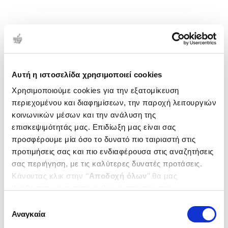
Αυτή η ιστοσελίδα χρησιμοποιεί cookies
Χρησιμοποιούμε cookies για την εξατομίκευση
περιεχομένου και διαφημίσεων, την παροχή λειτουργιών
κοινωνικών μέσων και την ανάλυση της
επισκεψιμότητάς μας. Επιδίωξη μας είναι σας
προσφέρουμε μία όσο το δυνατό πιο ταιριαστή στις
προτιμήσεις σας και πιο ενδιαφέρουσα στις αναζητήσεις
σας περιήγηση, με τις καλύτερες δυνατές προτάσεις.
Κάνοντας κλικ στην ‘’
Αποδοχή όλων
’’ θα μας
βοηθήσετε να ανταποκριθούμε στα παραπάνω.
Μπορείτε επίσης να επεξεργαστείτε ποια cookies σας
Επιλογή
ενδιαφέρουν και να επιλέξετε από τα παρακάτω με την
Αναγκαία
συγκατάθεσης
‘’
Αποδοχή επιλογών
΄΄και να ενημερωθείτε σχετικά με