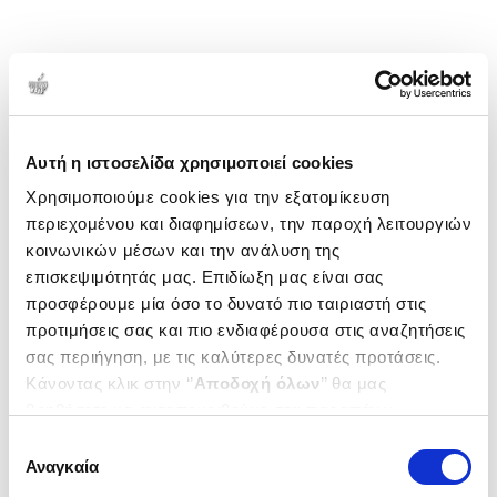
Αυτή η ιστοσελίδα χρησιμοποιεί cookies
Χρησιμοποιούμε cookies για την εξατομίκευση
περιεχομένου και διαφημίσεων, την παροχή λειτουργιών
κοινωνικών μέσων και την ανάλυση της
επισκεψιμότητάς μας. Επιδίωξη μας είναι σας
προσφέρουμε μία όσο το δυνατό πιο ταιριαστή στις
προτιμήσεις σας και πιο ενδιαφέρουσα στις αναζητήσεις
σας περιήγηση, με τις καλύτερες δυνατές προτάσεις.
Κάνοντας κλικ στην ‘’
Αποδοχή όλων
’’ θα μας
βοηθήσετε να ανταποκριθούμε στα παραπάνω.
Μπορείτε επίσης να επεξεργαστείτε ποια cookies σας
Επιλογή
ενδιαφέρουν και να επιλέξετε από τα παρακάτω με την
Αναγκαία
συγκατάθεσης
‘’
Αποδοχή επιλογών
΄΄και να ενημερωθείτε σχετικά με