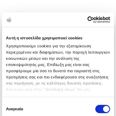
Αυτή η ιστοσελίδα χρησιμοποιεί cookies
Χρησιμοποιούμε cookies για την εξατομίκευση
περιεχομένου και διαφημίσεων, την παροχή λειτουργιών
κοινωνικών μέσων και την ανάλυση της
επισκεψιμότητάς μας. Επιδίωξη μας είναι σας
προσφέρουμε μία όσο το δυνατό πιο ταιριαστή στις
προτιμήσεις σας και πιο ενδιαφέρουσα στις αναζητήσεις
σας περιήγηση, με τις καλύτερες δυνατές προτάσεις.
Κάνοντας κλικ στην ‘’
Αποδοχή όλων
’’ θα μας
βοηθήσετε να ανταποκριθούμε στα παραπάνω.
Μπορείτε επίσης να επεξεργαστείτε ποια cookies σας
Επιλογή
ενδιαφέρουν και να επιλέξετε από τα παρακάτω με την
Αναγκαία
συγκατάθεσης
‘’
Αποδοχή επιλογών
΄΄και να ενημερωθείτε σχετικά με