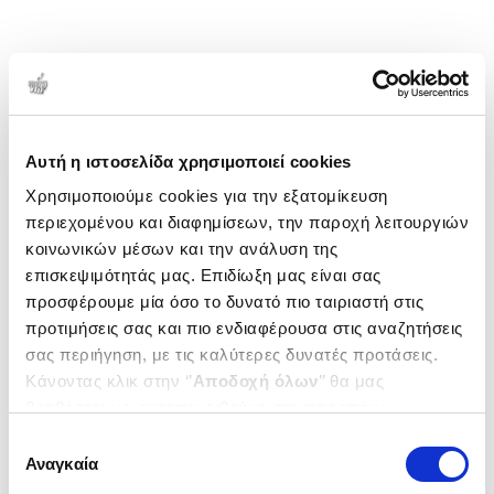
Αυτή η ιστοσελίδα χρησιμοποιεί cookies
Χρησιμοποιούμε cookies για την εξατομίκευση
περιεχομένου και διαφημίσεων, την παροχή λειτουργιών
κοινωνικών μέσων και την ανάλυση της
επισκεψιμότητάς μας. Επιδίωξη μας είναι σας
προσφέρουμε μία όσο το δυνατό πιο ταιριαστή στις
προτιμήσεις σας και πιο ενδιαφέρουσα στις αναζητήσεις
σας περιήγηση, με τις καλύτερες δυνατές προτάσεις.
Κάνοντας κλικ στην ‘’
Αποδοχή όλων
’’ θα μας
βοηθήσετε να ανταποκριθούμε στα παραπάνω.
Μπορείτε επίσης να επεξεργαστείτε ποια cookies σας
Επιλογή
ενδιαφέρουν και να επιλέξετε από τα παρακάτω με την
Αναγκαία
συγκατάθεσης
‘’
Αποδοχή επιλογών
΄΄και να ενημερωθείτε σχετικά με