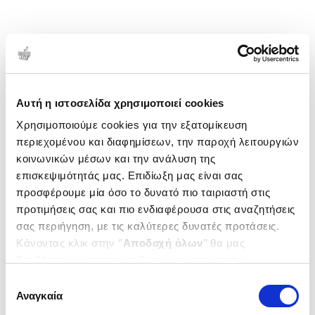
Αυτή η ιστοσελίδα χρησιμοποιεί cookies
Χρησιμοποιούμε cookies για την εξατομίκευση
περιεχομένου και διαφημίσεων, την παροχή λειτουργιών
κοινωνικών μέσων και την ανάλυση της
επισκεψιμότητάς μας. Επιδίωξη μας είναι σας
προσφέρουμε μία όσο το δυνατό πιο ταιριαστή στις
προτιμήσεις σας και πιο ενδιαφέρουσα στις αναζητήσεις
σας περιήγηση, με τις καλύτερες δυνατές προτάσεις.
Κάνοντας κλικ στην ‘’
Αποδοχή όλων
’’ θα μας
βοηθήσετε να ανταποκριθούμε στα παραπάνω.
Μπορείτε επίσης να επεξεργαστείτε ποια cookies σας
Επιλογή
ενδιαφέρουν και να επιλέξετε από τα παρακάτω με την
Αναγκαία
συγκατάθεσης
‘’
Αποδοχή επιλογών
΄΄και να ενημερωθείτε σχετικά με