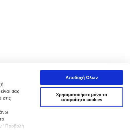
Αποδοχή Όλων
χή
είναι σας
Χρησιμοποιήστε μόνο τα
 στις
απαραίτητα cookies
πάνω.
 τα
ην ‘’Προβολή