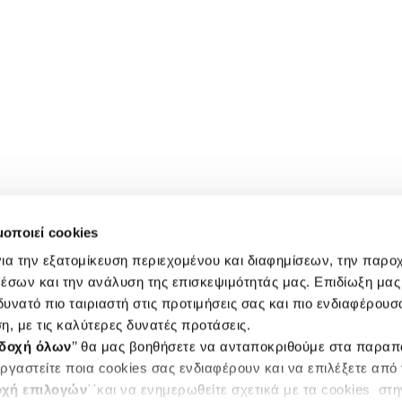
μοποιεί cookies
ια την εξατομίκευση περιεχομένου και διαφημίσεων, την παρο
έσων και την ανάλυση της επισκεψιμότητάς μας. Επιδίωξη μας 
υνατό πιο ταιριαστή στις προτιμήσεις σας και πιο ενδιαφέρουσα
η, με τις καλύτερες δυνατές προτάσεις.
δοχή όλων
’’ θα μας βοηθήσετε να ανταποκριθούμε στα παρα
ργαστείτε ποια cookies σας ενδιαφέρουν και να επιλέξετε από
χή επιλογών
΄΄και να ενημερωθείτε σχετικά με τα cookies στ