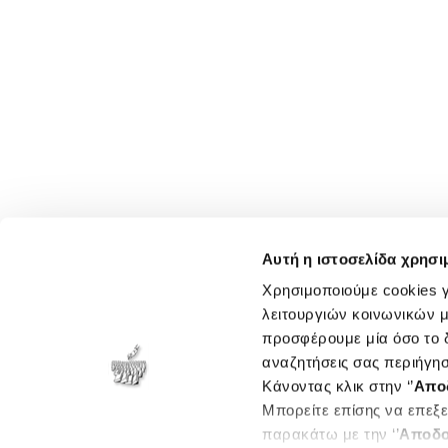
Αυτή η ιστοσελίδα χρησι
Χρησιμοποιούμε cookies γ
λειτουργιών κοινωνικών μ
προσφέρουμε μία όσο το δ
αναζητήσεις σας περιήγησ
Κάνοντας κλικ στην ‘’
Απο
Μπορείτε επίσης να επεξε
παρακάτω με την ‘’
Αποδο