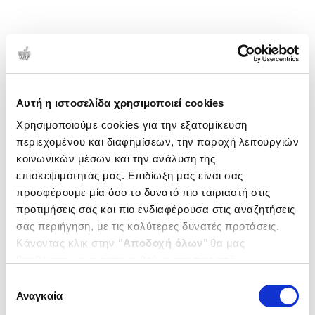
Αυτή η ιστοσελίδα χρησιμοποιεί cookies
Χρησιμοποιούμε cookies για την εξατομίκευση
περιεχομένου και διαφημίσεων, την παροχή λειτουργιών
κοινωνικών μέσων και την ανάλυση της
επισκεψιμότητάς μας. Επιδίωξη μας είναι σας
προσφέρουμε μία όσο το δυνατό πιο ταιριαστή στις
προτιμήσεις σας και πιο ενδιαφέρουσα στις αναζητήσεις
σας περιήγηση, με τις καλύτερες δυνατές προτάσεις.
Κάνοντας κλικ στην ‘’
Αποδοχή όλων
’’ θα μας
βοηθήσετε να ανταποκριθούμε στα παραπάνω.
Μπορείτε επίσης να επεξεργαστείτε ποια cookies σας
Επιλογή
ενδιαφέρουν και να επιλέξετε από τα παρακάτω με την
Αναγκαία
συγκατάθεσης
‘’
Αποδοχή επιλογών
΄΄και να ενημερωθείτε σχετικά με