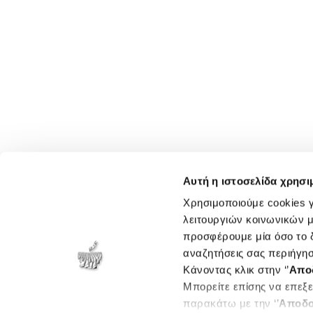
Αυτή η ιστοσελίδα χρησι
Χρησιμοποιούμε cookies γ
λειτουργιών κοινωνικών μ
προσφέρουμε μία όσο το δ
αναζητήσεις σας περιήγησ
Κάνοντας κλικ στην ‘’
Απο
Μπορείτε επίσης να επεξε
παρακάτω με την ‘’
Αποδο