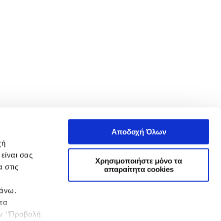
Αποδοχή Όλων
χή
είναι σας
Χρησιμοποιήστε μόνο τα
 στις
απαραίτητα cookies
πάνω.
 τα
ην ‘’Προβολή