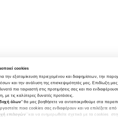
μοποιεί cookies
ια την εξατομίκευση περιεχομένου και διαφημίσεων, την παρο
έσων και την ανάλυση της επισκεψιμότητάς μας. Επιδίωξη μας 
υνατό πιο ταιριαστή στις προτιμήσεις σας και πιο ενδιαφέρουσα
η, με τις καλύτερες δυνατές προτάσεις.
δοχή όλων
’’ θα μας βοηθήσετε να ανταποκριθούμε στα παρα
ργαστείτε ποια cookies σας ενδιαφέρουν και να επιλέξετε από
χή επιλογών
΄΄και να ενημερωθείτε σχετικά με τα cookies στ