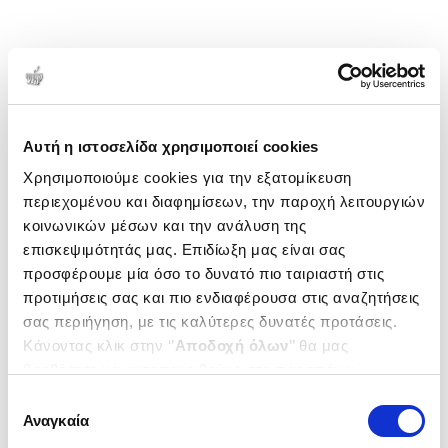
Αυτή η ιστοσελίδα χρησιμοποιεί cookies
Χρησιμοποιούμε cookies για την εξατομίκευση
περιεχομένου και διαφημίσεων, την παροχή λειτουργιών
κοινωνικών μέσων και την ανάλυση της
επισκεψιμότητάς μας. Επιδίωξη μας είναι σας
προσφέρουμε μία όσο το δυνατό πιο ταιριαστή στις
προτιμήσεις σας και πιο ενδιαφέρουσα στις αναζητήσεις
σας περιήγηση, με τις καλύτερες δυνατές προτάσεις.
Κάνοντας κλικ στην ‘’
Αποδοχή όλων
’’ θα μας
βοηθήσετε να ανταποκριθούμε στα παραπάνω.
Μπορείτε επίσης να επεξεργαστείτε ποια cookies σας
Επιλογή
ενδιαφέρουν και να επιλέξετε από τα παρακάτω με την
Αναγκαία
συγκατάθεσης
‘’
Αποδοχή επιλογών
΄΄και να ενημερωθείτε σχετικά με