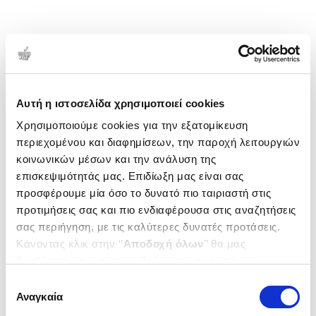
Αυτή η ιστοσελίδα χρησιμοποιεί cookies
Χρησιμοποιούμε cookies για την εξατομίκευση
περιεχομένου και διαφημίσεων, την παροχή λειτουργιών
κοινωνικών μέσων και την ανάλυση της
επισκεψιμότητάς μας. Επιδίωξη μας είναι σας
προσφέρουμε μία όσο το δυνατό πιο ταιριαστή στις
προτιμήσεις σας και πιο ενδιαφέρουσα στις αναζητήσεις
σας περιήγηση, με τις καλύτερες δυνατές προτάσεις.
Κάνοντας κλικ στην ‘’
Αποδοχή όλων
’’ θα μας
βοηθήσετε να ανταποκριθούμε στα παραπάνω.
Μπορείτε επίσης να επεξεργαστείτε ποια cookies σας
Επιλογή
ενδιαφέρουν και να επιλέξετε από τα παρακάτω με την
Αναγκαία
συγκατάθεσης
‘’
Αποδοχή επιλογών
΄΄και να ενημερωθείτε σχετικά με