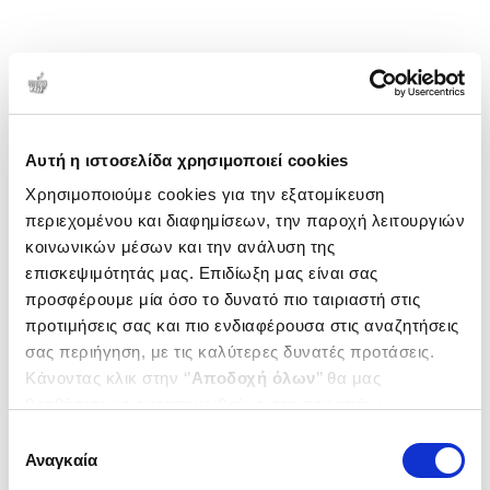
Αυτή η ιστοσελίδα χρησιμοποιεί cookies
Χρησιμοποιούμε cookies για την εξατομίκευση
περιεχομένου και διαφημίσεων, την παροχή λειτουργιών
κοινωνικών μέσων και την ανάλυση της
επισκεψιμότητάς μας. Επιδίωξη μας είναι σας
προσφέρουμε μία όσο το δυνατό πιο ταιριαστή στις
προτιμήσεις σας και πιο ενδιαφέρουσα στις αναζητήσεις
σας περιήγηση, με τις καλύτερες δυνατές προτάσεις.
Κάνοντας κλικ στην ‘’
Αποδοχή όλων
’’ θα μας
βοηθήσετε να ανταποκριθούμε στα παραπάνω.
Μπορείτε επίσης να επεξεργαστείτε ποια cookies σας
Επιλογή
ενδιαφέρουν και να επιλέξετε από τα παρακάτω με την
Αναγκαία
συγκατάθεσης
‘’
Αποδοχή επιλογών
΄΄και να ενημερωθείτε σχετικά με