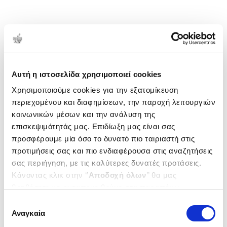
Αυτή η ιστοσελίδα χρησιμοποιεί cookies
Χρησιμοποιούμε cookies για την εξατομίκευση
περιεχομένου και διαφημίσεων, την παροχή λειτουργιών
κοινωνικών μέσων και την ανάλυση της
επισκεψιμότητάς μας. Επιδίωξη μας είναι σας
προσφέρουμε μία όσο το δυνατό πιο ταιριαστή στις
προτιμήσεις σας και πιο ενδιαφέρουσα στις αναζητήσεις
σας περιήγηση, με τις καλύτερες δυνατές προτάσεις.
Κάνοντας κλικ στην ‘’
Αποδοχή όλων
’’ θα μας
βοηθήσετε να ανταποκριθούμε στα παραπάνω.
Μπορείτε επίσης να επεξεργαστείτε ποια cookies σας
Επιλογή
ενδιαφέρουν και να επιλέξετε από τα παρακάτω με την
Αναγκαία
συγκατάθεσης
‘’
Αποδοχή επιλογών
΄΄και να ενημερωθείτε σχετικά με