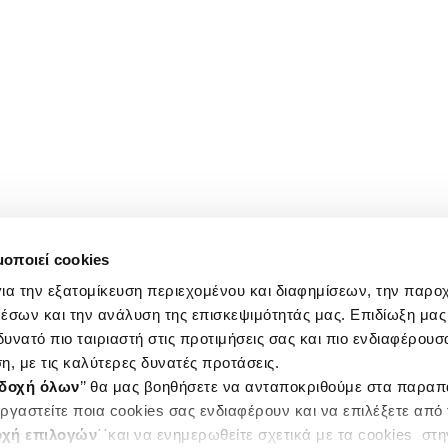
μοποιεί cookies
ια την εξατομίκευση περιεχομένου και διαφημίσεων, την παρο
έσων και την ανάλυση της επισκεψιμότητάς μας. Επιδίωξη μας 
υνατό πιο ταιριαστή στις προτιμήσεις σας και πιο ενδιαφέρουσα
η, με τις καλύτερες δυνατές προτάσεις.
δοχή όλων
’’ θα μας βοηθήσετε να ανταποκριθούμε στα παρα
ργαστείτε ποια cookies σας ενδιαφέρουν και να επιλέξετε από
χή επιλογών
΄΄και να ενημερωθείτε σχετικά με τα cookies στ