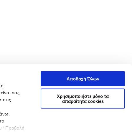
Αποδοχή Όλων
χή
είναι σας
Χρησιμοποιήστε μόνο τα
 στις
απαραίτητα cookies
πάνω.
 τα
ην ‘’Προβολή