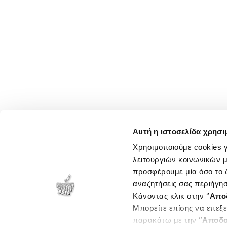
Αυτή η ιστοσελίδα χρησι
Χρησιμοποιούμε cookies γ
λειτουργιών κοινωνικών μ
προσφέρουμε μία όσο το δ
αναζητήσεις σας περιήγησ
Κάνοντας κλικ στην ‘’
Απο
Μπορείτε επίσης να επεξε
παρακάτω με την ‘’
Αποδο