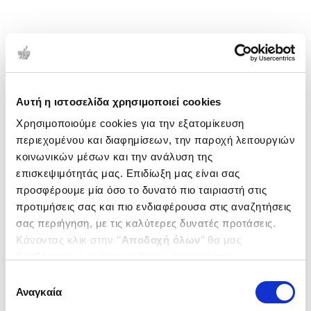
Αυτή η ιστοσελίδα χρησιμοποιεί cookies
Χρησιμοποιούμε cookies για την εξατομίκευση
περιεχομένου και διαφημίσεων, την παροχή λειτουργιών
κοινωνικών μέσων και την ανάλυση της
επισκεψιμότητάς μας. Επιδίωξη μας είναι σας
προσφέρουμε μία όσο το δυνατό πιο ταιριαστή στις
προτιμήσεις σας και πιο ενδιαφέρουσα στις αναζητήσεις
σας περιήγηση, με τις καλύτερες δυνατές προτάσεις.
Κάνοντας κλικ στην ‘’
Αποδοχή όλων
’’ θα μας
βοηθήσετε να ανταποκριθούμε στα παραπάνω.
Μπορείτε επίσης να επεξεργαστείτε ποια cookies σας
Επιλογή
ενδιαφέρουν και να επιλέξετε από τα παρακάτω με την
Αναγκαία
συγκατάθεσης
‘’
Αποδοχή επιλογών
΄΄και να ενημερωθείτε σχετικά με