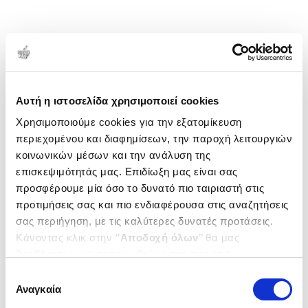
Αυτή η ιστοσελίδα χρησιμοποιεί cookies
Χρησιμοποιούμε cookies για την εξατομίκευση
περιεχομένου και διαφημίσεων, την παροχή λειτουργιών
κοινωνικών μέσων και την ανάλυση της
επισκεψιμότητάς μας. Επιδίωξη μας είναι σας
προσφέρουμε μία όσο το δυνατό πιο ταιριαστή στις
προτιμήσεις σας και πιο ενδιαφέρουσα στις αναζητήσεις
σας περιήγηση, με τις καλύτερες δυνατές προτάσεις.
Κάνοντας κλικ στην ‘’
Αποδοχή όλων
’’ θα μας
βοηθήσετε να ανταποκριθούμε στα παραπάνω.
Μπορείτε επίσης να επεξεργαστείτε ποια cookies σας
Επιλογή
ενδιαφέρουν και να επιλέξετε από τα παρακάτω με την
Αναγκαία
συγκατάθεσης
‘’
Αποδοχή επιλογών
΄΄και να ενημερωθείτε σχετικά με