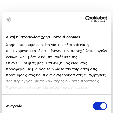
Αυτή η ιστοσελίδα χρησιμοποιεί cookies
Χρησιμοποιούμε cookies για την εξατομίκευση
περιεχομένου και διαφημίσεων, την παροχή λειτουργιών
κοινωνικών μέσων και την ανάλυση της
επισκεψιμότητάς μας. Επιδίωξη μας είναι σας
προσφέρουμε μία όσο το δυνατό πιο ταιριαστή στις
προτιμήσεις σας και πιο ενδιαφέρουσα στις αναζητήσεις
σας περιήγηση, με τις καλύτερες δυνατές προτάσεις.
Κάνοντας κλικ στην ‘’
Αποδοχή όλων
’’ θα μας
βοηθήσετε να ανταποκριθούμε στα παραπάνω.
Μπορείτε επίσης να επεξεργαστείτε ποια cookies σας
Επιλογή
ενδιαφέρουν και να επιλέξετε από τα παρακάτω με την
Αναγκαία
συγκατάθεσης
‘’
Αποδοχή επιλογών
΄΄και να ενημερωθείτε σχετικά με